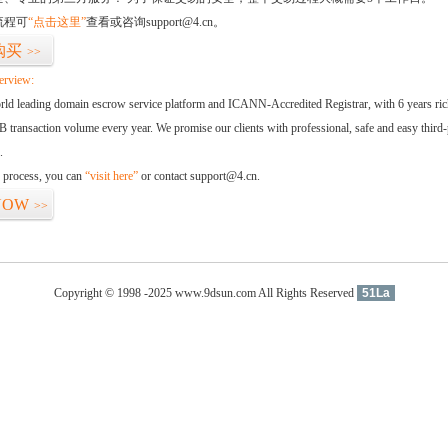
流程可
“点击这里”
查看或咨询support@4.cn。
购买
>>
erview:
orld leading domain escrow service platform and ICANN-Accredited Registrar, with 6 years ri
 transaction volume every year. We promise our clients with professional, safe and easy third-
.
d process, you can
“visit here”
or contact support@4.cn.
NOW
>>
Copyright © 1998 -2025 www.9dsun.com All Rights Reserved
51La