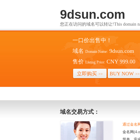
9dsun.com
您正在访问的域名可以转让!This domain name i
一口价出售中！
域名
9dsun.com
Domain Name:
售价
CNY 999.00
Listing Price:
立即购买
BUY NOW
>>
>>
域名交易方式：
通过金名网(
金名网(4
简单、安