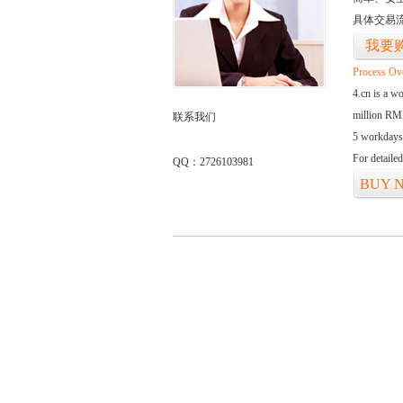
具体交易
我要
Process Ov
4.cn is a w
million RMB
联系我们
5 workdays
For detaile
QQ：2726103981
BUY 